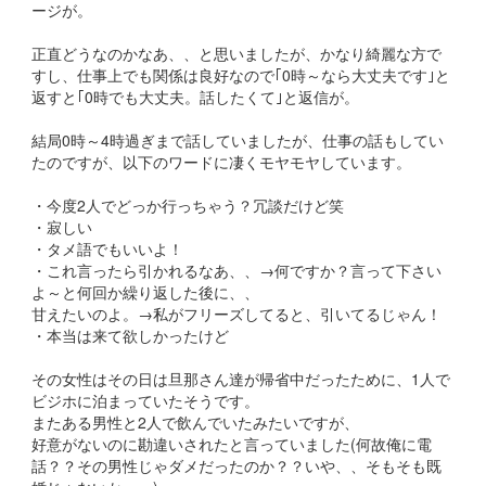
ージが。
正直どうなのかなあ、、と思いましたが、かなり綺麗な方で
すし、仕事上でも関係は良好なので｢0時～なら大丈夫です｣と
返すと｢0時でも大丈夫。話したくて｣と返信が。
結局0時～4時過ぎまで話していましたが、仕事の話もしてい
たのですが、以下のワードに凄くモヤモヤしています。
・今度2人でどっか行っちゃう？冗談だけど笑
・寂しい
・タメ語でもいいよ！
・これ言ったら引かれるなあ、、→何ですか？言って下さい
よ～と何回か繰り返した後に、、
甘えたいのよ。→私がフリーズしてると、引いてるじゃん！
・本当は来て欲しかったけど
その女性はその日は旦那さん達が帰省中だったために、1人で
ビジホに泊まっていたそうです。
またある男性と2人で飲んでいたみたいですが、
好意がないのに勘違いされたと言っていました(何故俺に電
話？？その男性じゃダメだったのか？？いや、、そもそも既