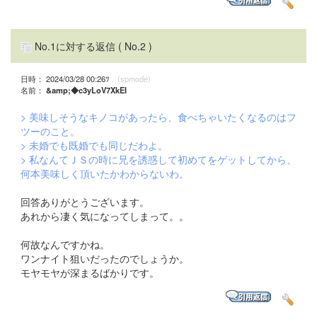
No.1に対する返信
( No.2 )
日時： 2024/03/28 00:26ﾂ
(spmode)
名前：
&amp;◆c3yLoV7XkEI
> 美味しそうなキノコがあったら、食べちゃいたくなるのはフ
ツーのこと。
> 未婚でも既婚でも同じだわよ。
> 私なんてＪＳの時に兄を誘惑して初めてをゲットしてから、
何本美味しく頂いたかわからないわ。
回答ありがとうございます。
あれから凄く気になってしまって。。
何故なんですかね。
ワンナイト狙いだったのでしょうか。
モヤモヤが深まるばかりです。