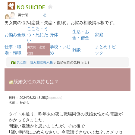
男女間の悩み(恋愛・失恋・復縁)。お悩み相談掲示板です。
こころ・う
生活・お
お悩み全般
つ・死にた
身体
家庭
金・借金
い
仕事・職
学校・いじ
まとめトピ
男女間・恋愛・
雑談
場・転職
め
ック
結婚
男女間｜悩み相談掲示板
> 既婚女性の気持ちは？
既婚女性の気持ちは？
日時： 2024/03/23 13:25@
(spmode)
名前：
たかし
タイトル通り、昨年末の夜に職場同僚の既婚女性から電話が
かかってきました。
間違い電話かと思いましたが、その後で
｢遅い時間にごめんなさい。今電話できないよね？｣とメッセ