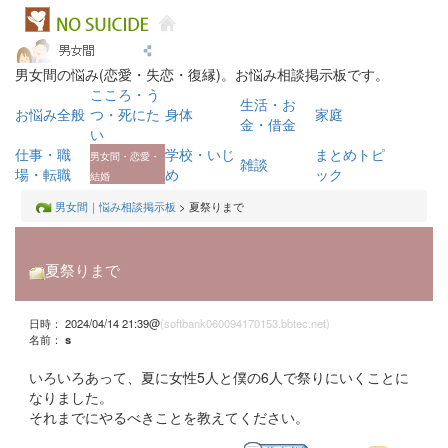
男女間の悩み(恋愛・失恋・復縁)。お悩み相談掲示板です。
こころ・う
生活・お
お悩み全般
つ・死にた
身体
家庭
金・借金
い
仕事・職
学校・いじ
まとめトピ
男女間・恋愛・
雑談
場・転職
め
ック
結婚
男女間｜悩み相談掲示板
> 夏祭りまで
夏祭りまで
日時： 2024/04/14 21:39@
(softbank060094170153.bbtec.net)
名前：
s
いろいろあって、夏に女性5人と僕の6人で祭りにいくことに
なりました。
それまでにやるべきことを教えてください。