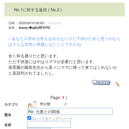
No.1に対する返信
( No.2 )
日時： 2025/09/16 09:50ﾂ
(area53a)
名前：
&amp;◆sj8yXIFt5YU
> あなたの求める答えは出せないけど子供のためと思うのなら
ばそんな女性と再婚しないことですかね
全く仰る通りだと思います。
ただ子供達にはやはりママが必要だと思います。
保育園の園長先生から直々にママに帰って来てはくれないか
と直談判されてましたし。
Page:
1
|
カテゴリ
題名
スレッドをトップへソート
名前