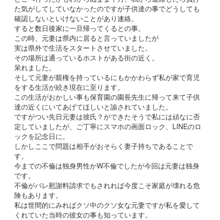
た気がしてしていなかったのですが子供達の事でどうしても
確認しないといけないことがあり連絡。
すると数日後家に一旦帰ってくるとの事。
この時、元妻は県内に居ると言っていましたが
実は県外で生活をスタートさせていました。
その場所は通っているホストがある街の近く。
呆れました。
そして元妻が親権を持っているにもかかわらず私が家で育児
をする生活が続き現在に至ります。
この生活がおかしい事も保育園の園長先生に帰って来て子供
達の近くにいてあげてほしいと諭されていました。
ですがつい先日元妻は彼氏？ができたそうで私には頑なに否
定していましたが、ご丁寧にスマホの画面ロック、LINEのロ
ックを記念日に。
しかしここで問題は相手がおそらく妻子持ちであることで
す。
今までの不倫は独身男性かW不倫でしたが今回は元妻は独身
です。
不倫がバレ慰謝料請求でもされれば今度こそ家庭が壊れる危
険もあります。
私は世間的にみればクソ中のクソ女な元妻ですが私を愛して
くれていた当時の彼女の事も知っています。