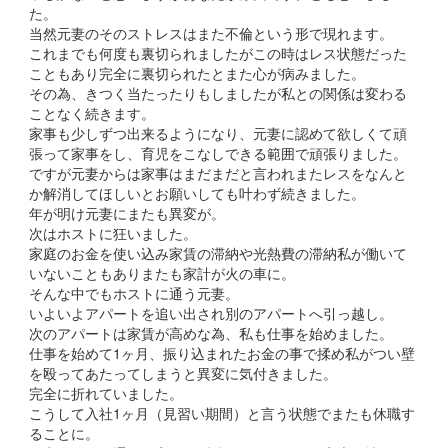
た。
当然元妻のそのストレスはまた不倫という形で現れます。
これまでも何度も裏切られましたがこの時はレス状態だった
こともあり完全に裏切られたとまた心が病みました。
その為、きつく当たったりもしましたが私との関係は変わる
ことなく続きます。
家事も少しずつ出来るようになり、元妻に認めて欲しくて頑
張って家事をし、育児をこなしできる範囲で頑張りました。
ですが元妻からは家事はまだまだと言われまたレスをなんと
か解消してほしいとお願いしても叶わず続きました。
年が明け元妻にまたも異変が。
次はホストに狂いました。
家庭のお金を使い込み家賃の滞納や光熱費の滞納私が働いて
いないこともありまたも家計が火の車に。
そんな中でもホストに通う元妻。
いよいよアパートを追い出され別のアパートへ引っ越し。
次のアパートは家賃が高めな為、私も仕事を始めました。
仕事を始めて1ヶ月、振り込まれたお金の事で揉め私がつい壁
を殴ってあたってしまうと異変に気付きました。
完全に折れていました。
こうして入社1ヶ月（見習い期間）と言う状態でまたも休職す
ることに。