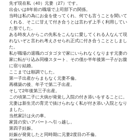
先ず現在私（40）元妻（27）です。
出会いは8年前の職場で上司部下の関係。
当時は私の為にお金を使ってくれ、何でも言うことを聞いて
くれる、そこに甘えて付き合うとは言わず上手く利用してい
た形でした。
ある時友人からこの先私をこんなに愛してくれる人なんて現
れないぞと言われ考えさせられ正式に付き合うこととしまし
た。
私が職場の退職のゴタゴタで家にいられなくなります元妻の
家に転がり込み同棲スタート、その僅か半年後第一子がお腹
に宿り結婚。
ここまでは順調でした。
第一子出産からまもなく元妻不倫。
再構築の後、年子で第二子出産。
そして2年後第三子出産。
この頃第二子に大病が発覚し入院の付き添いをすることに。
元妻は新生児の育児で抜けられなく私が付き添い入院となり
ました。
当然家計は火の車。
家賃の安いアパートへ引っ越し。
第四子妊娠。
妊娠が発覚したと同時期に元妻2度目の不倫。