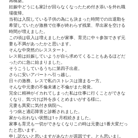
再構築。
妊娠中どうにも家計が回らなくなったため付き添いを外れ職
場復帰。
当初は入院している子供の為にも決まった時間での出退勤を
希望していたが激務で仕事が終わらず残業、早出家を空ける
時間が増えました。
この頃は収入は増えましたが家事、育児に中々参加できず元
妻も不満があったかと思います。
そんな中突然のレススタート。
レス前は妊娠していようが自ら求めてくることもあるほどだ
ったのに急に始まりました。
そうこうしているうちに第四子出産。
さらに安いアパートへ引っ越し。
日々の激務、レスで私のストレスは溜まる一方。
そんな中元妻の不倫未遂と不倫がまた発覚。
完全に精神がイカれてしまった私は仕事に行くことができな
くなり、気づけば外を歩くとめまいがする様に。
元妻も異変に気付き病院へ。
うつ病と適応障害と診断されました。
家から出れない状態は1ヶ月程続きました。
家事も育児も一切ができなくなりこの時は元妻は1番大変だっ
たと思います。
申し訳ないと思いますがあなたが原因です。とも思いまし