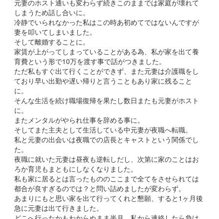
元妻のホスト通いも変わらず続きこのままでは家庭が壊れて
しまうため話し合いに。
冷静でいられなかった私はこの時あ初めてではないんですが
妻を叩いてしまいました。
そして離婚することに。
家賃が上がってしまっていることがある為、私が家を出て養
育費という形で10万を渡す事で話がつきました。
ただ私もすぐ出て行くことができず、また元妻は介護職をし
ており早い出勤や遅い帰りと言うこともあり家に残ること
に。
そんな生活を続け職場復帰を果たし数日またも元妻がホスト
に。
またメンタルがやられ仕事を辞める事に。
そしてまた主夫として生活している中元妻が夜職へ転職。
私と元妻の出会いは夜職での店長とキャストという関係でし
た。
夜職に就いた元妻は昼夜も逆転しだし、次第に家のことはお
ろか育児もまともにしなくなりました。
私も家に居るとは言ったもののここまで全てをさせられては
都合が良すぎるのでは？と問い詰めましたが変わらず。
あまりにもと思い家を出て行ってくれと懇願、すると1ヶ月後
急に元妻は出て行きました。
どこへ行ったかもわからぬまま半月、私から連絡したら負け