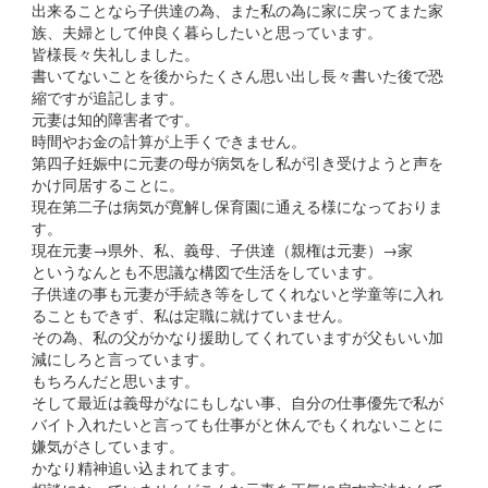
出来ることなら子供達の為、また私の為に家に戻ってまた家
族、夫婦として仲良く暮らしたいと思っています。
皆様長々失礼しました。
書いてないことを後からたくさん思い出し長々書いた後で恐
縮ですが追記します。
元妻は知的障害者です。
時間やお金の計算が上手くできません。
第四子妊娠中に元妻の母が病気をし私が引き受けようと声を
かけ同居することに。
現在第二子は病気が寛解し保育園に通える様になっておりま
す。
現在元妻→県外、私、義母、子供達（親権は元妻）→家
というなんとも不思議な構図で生活をしています。
子供達の事も元妻が手続き等をしてくれないと学童等に入れ
ることもできず、私は定職に就けていません。
その為、私の父がかなり援助してくれていますが父もいい加
減にしろと言っています。
もちろんだと思います。
そして最近は義母がなにもしない事、自分の仕事優先で私が
バイト入れたいと言っても仕事がと休んでもくれないことに
嫌気がさしています。
かなり精神追い込まれてます。