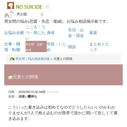
男女間の悩み(恋愛・失恋・復縁)。お悩み相談掲示板です。
こころ・う
生活・お
お悩み全般
つ・死にた
身体
家庭
金・借金
い
仕事・職
学校・いじ
まとめトピ
男女間・恋愛・
雑談
場・転職
め
ック
結婚
男女間｜悩み相談掲示板
> 元妻との関係
元妻との関係
日時： 2025/09/15 02:34@
(area53a)
名前：
召使い鬱持ち
こういった書き込みは初めてなのでどうしたらいいのかわか
りませんが1人で抱え込むのが限界で誰かに聞いて欲しくて書
き込みます。