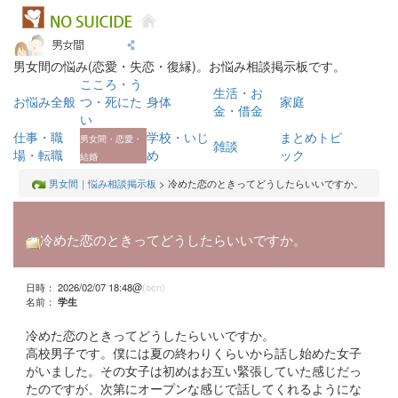
男女間の悩み(恋愛・失恋・復縁)。お悩み相談掲示板です。
こころ・う
生活・お
お悩み全般
つ・死にた
身体
家庭
金・借金
い
仕事・職
学校・いじ
まとめトピ
男女間・恋愛・
雑談
場・転職
め
ック
結婚
男女間｜悩み相談掲示板
> 冷めた恋のときってどうしたらいいですか。
冷めた恋のときってどうしたらいいですか。
日時： 2026/02/07 18:48@
(ocn)
名前：
学生
冷めた恋のときってどうしたらいいですか。
高校男子です。僕には夏の終わりくらいから話し始めた女子
がいました。その女子は初めはお互い緊張していた感じだっ
たのですが、次第にオープンな感じで話してくれるようにな