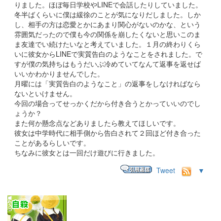
りました。ほぼ毎日学校やLINEで会話したりしていました。
冬半ばくらいに僕は緩徐のことが気になりだしました。しか
し、相手の方は恋愛とかにあまり関心がないのかな、という
雰囲気だったので僕も今の関係を崩したくないと思いこのま
ま友達でい続けたいなと考えていました。１月の終わりくら
いに彼女からLINEで実質告白のようなことをされました。で
すが僕の気持ちはもうだいぶ冷めていてなんて返事を返せば
いいかわかりませんでした。
月曜には「実質告白のようなこと」の返事をしなければなら
ないといけません。
今回の場合ってせっかくだから付き合うとかっていいのでし
ょうか？
また何か懸念点などありましたら教えてほしいです。
彼女は中学時代に相手側から告白されて２回ほど付き合った
ことがあるらしいです。
ちなみに彼女とは一回だけ遊びに行きました。
Tweet
▼