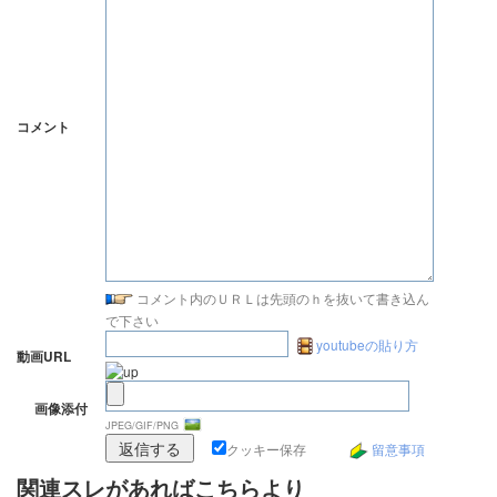
コメント
コメント内のＵＲＬは先頭のｈを抜いて書き込ん
で下さい
youtubeの貼り方
動画URL
画像添付
JPEG/GIF/PNG
クッキー保存
留意事項
関連スレがあればこちらより