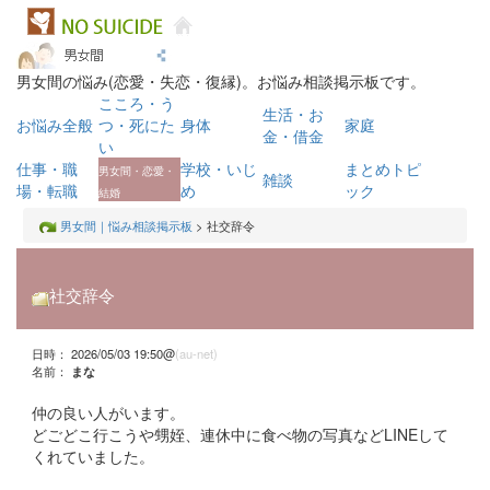
男女間の悩み(恋愛・失恋・復縁)。お悩み相談掲示板です。
こころ・う
生活・お
お悩み全般
つ・死にた
身体
家庭
金・借金
い
仕事・職
学校・いじ
まとめトピ
男女間・恋愛・
雑談
場・転職
め
ック
結婚
男女間｜悩み相談掲示板
> 社交辞令
社交辞令
日時： 2026/05/03 19:50@
(au-net)
名前：
まな
仲の良い人がいます。
どごどこ行こうや甥姪、連休中に食べ物の写真などLINEして
くれていました。