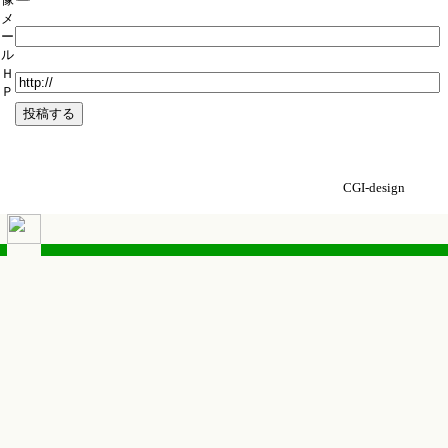
メ
ー
ル
Ｈ
Ｐ
CGI-design