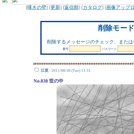
[
嘆きの壁
] [
更新
] [
返信順
] [
カタログ
] [
画像アップ
削除モー
削除するメッセージのチェック、または
番号
パスワード
江里
- 2011/08/30 (Tue) 13:31
No.838 世の中