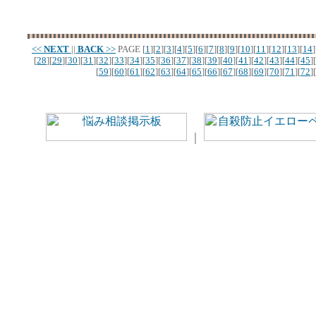
<<
NEXT
||
BACK
>>
PAGE
[
1
][
2
][
3
][
4
][
5
][
6
][
7
][
8
][
9
][
10
][
11
][
12
][
13
][
14
]
[
28
][
29
][
30
][
31
][
32
][
33
][
34
][
35
][
36
][
37
][
38
][
39
][
40
][
41
][
42
][
43
][
44
][
45
][
[
59
][
60
][
61
][
62
][
63
][
64
][
65
][
66
][
67
][
68
][
69
][
70
][
71
][
72
][
｜