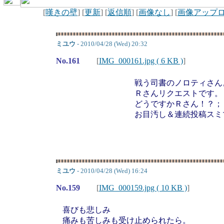
[
嘆きの壁
] [
更新
] [
返信順
] [
画像なし
] [
画像アップ
ミユウ
- 2010/04/28 (Wed) 20:32
No.161
[
IMG_000161.jpg ( 6 KB )
]
戦う司書のノロティさん
Ｒさんリクエストです。
どうですかＲさん！？；
お目汚し＆連続投稿スミ
ミユウ
- 2010/04/28 (Wed) 16:24
No.159
[
IMG_000159.jpg ( 10 KB )
]
喜びも悲しみ
痛みも苦しみも受け止められたら。