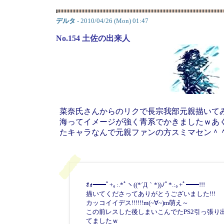
デルタ
- 2010/04/26 (Mon) 01:47
No.154 土佐の出来人
菜奈氏さんからのリクで長宗我部元親描いて
海ってイメージが強く青系でかきましたｗあ
たキャラなんで元親ファンの方スミマセン＾
ｵｫ━━ﾟ+｡:.*ﾟヽ((*´Д｀*))ﾉﾟ*.:｡+ﾟ━━!!!
描いてくださってありがとうございました!!!
カッコイイデス!!!!!!m(~
∀~)m萌え～
この前レスした後しまいこんでたPS2引っ張り
てましたｗ