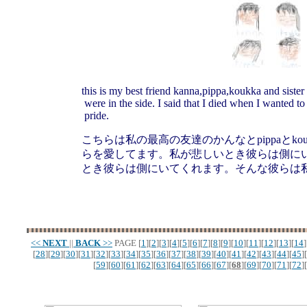
this
is
my
best
friend
kanna,pipp
a,koukka
and
sister
were
in
the
side.
I
said
that
I
died
when
I
wanted
to
pride.
こちらは私の最高の友達のかんなとpippaとko
らを愛してます。私が悲しいとき彼らは側に
とき彼らは側にいてくれます。そんな彼らは
<<
NEXT
||
BACK
>>
PAGE
[
1
][
2
][
3
][
4
][
5
][
6
][
7
][
8
][
9
][
10
][
11
][
12
][
13
][
14
]
[
28
][
29
][
30
][
31
][
32
][
33
][
34
][
35
][
36
][
37
][
38
][
39
][
40
][
41
][
42
][
43
][
44
][
45
][
[
59
][
60
][
61
][
62
][
63
][
64
][
65
][
66
][
67
][
68
][
69
][
70
][
71
][
72
][