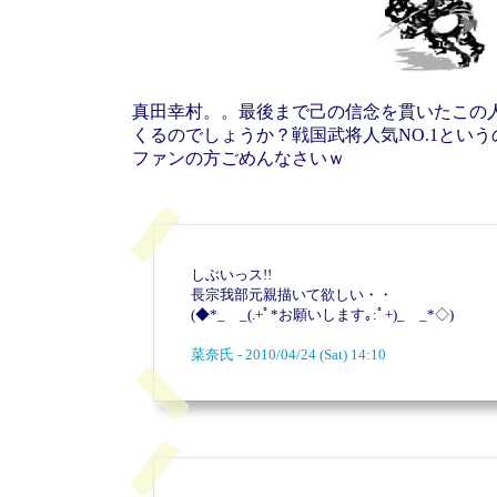
真田幸村。。最後まで己の信念を貫いたこの
くるのでしょうか？戦国武将人気NO.1という
ファンの方ごめんなさいｗ
しぶいっス!!
長宗我部元親描いて欲しい・・
(◆*_ _(.+ﾟ*お願いします｡:ﾟ+)_ _*◇)
菜奈氏 - 2010/04/24 (Sat) 14:10