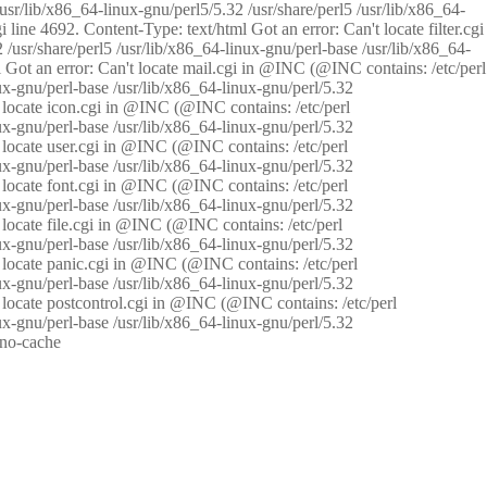
/usr/lib/x86_64-linux-gnu/perl5/5.32 /usr/share/perl5 /usr/lib/x86_64-
i line 4692. Content-Type: text/html Got an error: Can't locate filter.cgi
 /usr/share/perl5 /usr/lib/x86_64-linux-gnu/perl-base /usr/lib/x86_64-
tml Got an error: Can't locate mail.cgi in @INC (@INC contains: /etc/perl
nux-gnu/perl-base /usr/lib/x86_64-linux-gnu/perl/5.32
n't locate icon.cgi in @INC (@INC contains: /etc/perl
nux-gnu/perl-base /usr/lib/x86_64-linux-gnu/perl/5.32
n't locate user.cgi in @INC (@INC contains: /etc/perl
nux-gnu/perl-base /usr/lib/x86_64-linux-gnu/perl/5.32
n't locate font.cgi in @INC (@INC contains: /etc/perl
nux-gnu/perl-base /usr/lib/x86_64-linux-gnu/perl/5.32
't locate file.cgi in @INC (@INC contains: /etc/perl
nux-gnu/perl-base /usr/lib/x86_64-linux-gnu/perl/5.32
n't locate panic.cgi in @INC (@INC contains: /etc/perl
nux-gnu/perl-base /usr/lib/x86_64-linux-gnu/perl/5.32
n't locate postcontrol.cgi in @INC (@INC contains: /etc/perl
nux-gnu/perl-base /usr/lib/x86_64-linux-gnu/perl/5.32
: no-cache