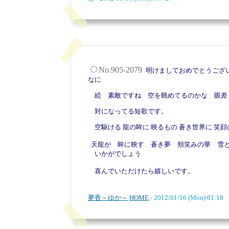
No.905-2079
明けましておめでとうござ
なに
絵 素敵ですね 空を眺めてるのかな 眼差
対になってる短歌です。
空駆ける
龍の眸に
映るもの
蒼き世界に
笑顔
天龍が 眸に映す 蒼き夢 頬笑みの華 雪
いかがでしょう
喜んでいただけたら嬉しいです。
夢香～ゆか～
HOME
- 2012/01/16 (Mon) 01:18