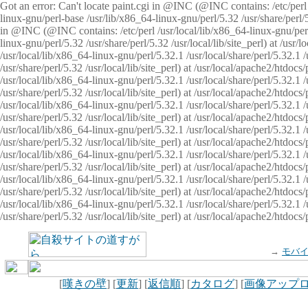
Got an error: Can't locate paint.cgi in @INC (@INC contains: /etc/perl /
linux-gnu/perl-base /usr/lib/x86_64-linux-gnu/perl/5.32 /usr/share/perl/5.
in @INC (@INC contains: /etc/perl /usr/local/lib/x86_64-linux-gnu/perl/
linux-gnu/perl/5.32 /usr/share/perl/5.32 /usr/local/lib/site_perl) at /u
/usr/local/lib/x86_64-linux-gnu/perl/5.32.1 /usr/local/share/perl/5.32.1
/usr/share/perl/5.32 /usr/local/lib/site_perl) at /usr/local/apache2/htd
/usr/local/lib/x86_64-linux-gnu/perl/5.32.1 /usr/local/share/perl/5.32.1
/usr/share/perl/5.32 /usr/local/lib/site_perl) at /usr/local/apache2/htd
/usr/local/lib/x86_64-linux-gnu/perl/5.32.1 /usr/local/share/perl/5.32.1
/usr/share/perl/5.32 /usr/local/lib/site_perl) at /usr/local/apache2/htd
/usr/local/lib/x86_64-linux-gnu/perl/5.32.1 /usr/local/share/perl/5.32.1
/usr/share/perl/5.32 /usr/local/lib/site_perl) at /usr/local/apache2/htdo
/usr/local/lib/x86_64-linux-gnu/perl/5.32.1 /usr/local/share/perl/5.32.1
/usr/share/perl/5.32 /usr/local/lib/site_perl) at /usr/local/apache2/htd
/usr/local/lib/x86_64-linux-gnu/perl/5.32.1 /usr/local/share/perl/5.32.1
/usr/share/perl/5.32 /usr/local/lib/site_perl) at /usr/local/apache2/htd
/usr/local/lib/x86_64-linux-gnu/perl/5.32.1 /usr/local/share/perl/5.32.1
/usr/share/perl/5.32 /usr/local/lib/site_perl) at /usr/local/apache2/htdo
→
モバ
[
嘆きの壁
] [
更新
] [
返信順
] [
カタログ
] [
画像アップ