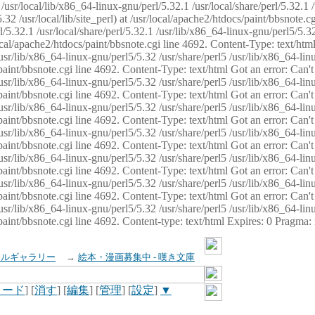
usr/local/lib/x86_64-linux-gnu/perl/5.32.1 /usr/local/share/perl/5.32.1 
32 /usr/local/lib/site_perl) at /usr/local/apache2/htdocs/paint/bbsnote.cg
5.32.1 /usr/local/share/perl/5.32.1 /usr/lib/x86_64-linux-gnu/perl5/5.32
sr/local/apache2/htdocs/paint/bbsnote.cgi line 4692. Content-Type: text/h
 /usr/lib/x86_64-linux-gnu/perl5/5.32 /usr/share/perl5 /usr/lib/x86_64-li
ocs/paint/bbsnote.cgi line 4692. Content-Type: text/html Got an error: Ca
 /usr/lib/x86_64-linux-gnu/perl5/5.32 /usr/share/perl5 /usr/lib/x86_64-li
ocs/paint/bbsnote.cgi line 4692. Content-Type: text/html Got an error: Ca
 /usr/lib/x86_64-linux-gnu/perl5/5.32 /usr/share/perl5 /usr/lib/x86_64-li
ocs/paint/bbsnote.cgi line 4692. Content-Type: text/html Got an error: Ca
 /usr/lib/x86_64-linux-gnu/perl5/5.32 /usr/share/perl5 /usr/lib/x86_64-li
cs/paint/bbsnote.cgi line 4692. Content-Type: text/html Got an error: Can
 /usr/lib/x86_64-linux-gnu/perl5/5.32 /usr/share/perl5 /usr/lib/x86_64-li
ocs/paint/bbsnote.cgi line 4692. Content-Type: text/html Got an error: Ca
 /usr/lib/x86_64-linux-gnu/perl5/5.32 /usr/share/perl5 /usr/lib/x86_64-li
ocs/paint/bbsnote.cgi line 4692. Content-Type: text/html Got an error: Ca
 /usr/lib/x86_64-linux-gnu/perl5/5.32 /usr/share/perl5 /usr/lib/x86_64-li
cs/paint/bbsnote.cgi line 4692. Content-type: text/html Expires: 0 Pragma
イルギャラリー
→
絵本・漫画募集中 - 嘆き文庫
ロード
] [
消す
] [
編集
] [
管理
] [
設定
]
▼