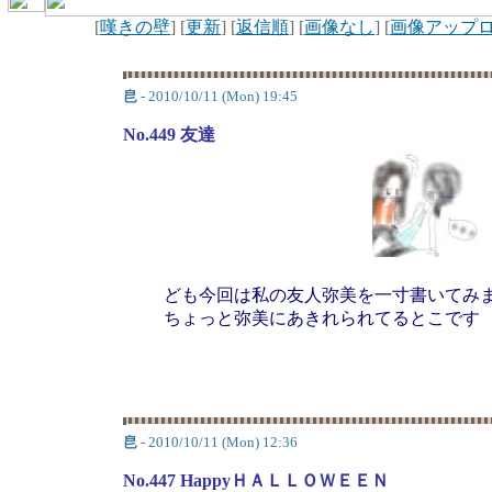
[
嘆きの壁
] [
更新
] [
返信順
] [
画像なし
] [
画像アップ
皀
- 2010/10/11 (Mon) 19:45
No.449 友達
ども今回は私の友人弥美を一寸書いてみ
ちょっと弥美にあきれられてるとこです
皀
- 2010/10/11 (Mon) 12:36
No.447 HappyＨＡＬＬＯＷＥＥＮ