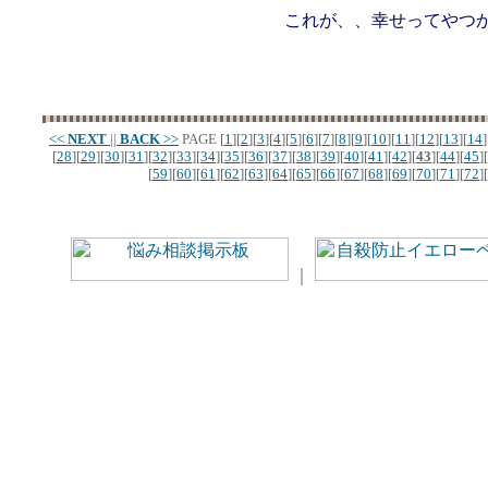
これが、、幸せってやつ
<<
NEXT
||
BACK
>>
PAGE
[
1
][
2
][
3
][
4
][
5
][
6
][
7
][
8
][
9
][
10
][
11
][
12
][
13
][
14
]
[
28
][
29
][
30
][
31
][
32
][
33
][
34
][
35
][
36
][
37
][
38
][
39
][
40
][
41
][
42
][
43
][
44
][
45
][
[
59
][
60
][
61
][
62
][
63
][
64
][
65
][
66
][
67
][
68
][
69
][
70
][
71
][
72
][
｜