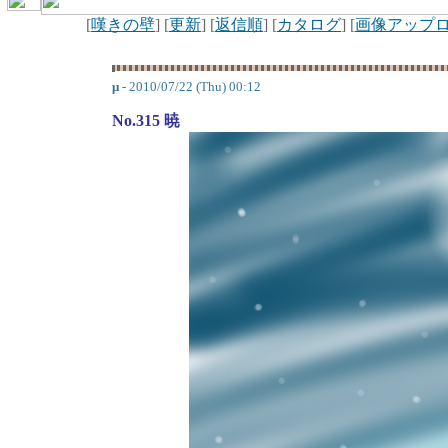
[
嘆きの壁
] [
更新
] [
返信順
] [
カタログ
] [
画像アップ
μ
- 2010/07/22 (Thu) 00:12
No.315 暁