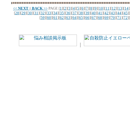
<<
NEXT
||
BACK
>>
PAGE
[
1
][
2
][
3
][
4
][
5
][
6
][
7
][
8
][
9
][
10
][
11
][
12
][
13
][
14
]
[
28
][
29
][
30
][
31
][
32
][
33
][
34
][
35
][
36
][
37
][
38
][
39
][
40
][
41
][
42
][
43
][
44
][
45
][
[
59
][
60
][
61
][
62
][
63
][
64
][
65
][
66
][
67
][
68
][
69
][
70
][
71
][
72
][
｜