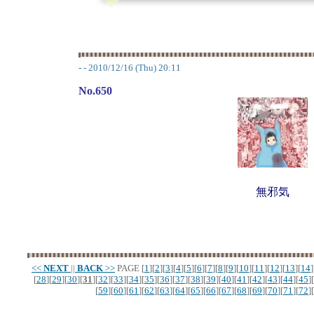
-
- 2010/12/16 (Thu) 20:11
No.650
無邪気
<<
NEXT
||
BACK
>>
PAGE
[
1
][
2
][
3
][
4
][
5
][
6
][
7
][
8
][
9
][
10
][
11
][
12
][
13
][
14
]
[
28
][
29
][
30
][
31
][
32
][
33
][
34
][
35
][
36
][
37
][
38
][
39
][
40
][
41
][
42
][
43
][
44
][
45
][
[
59
][
60
][
61
][
62
][
63
][
64
][
65
][
66
][
67
][
68
][
69
][
70
][
71
][
72
][