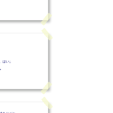
はい;;
*