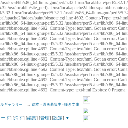
usr/local/lib/x86_64-linux-gnu/perl/5.32.1 /usr/local/share/perl/5.32.1 
32 /usr/local/lib/site_perl) at /usr/local/apache2/htdocs/paint/bbsnote.cg
5.32.1 /usr/local/share/perl/5.32.1 /usr/lib/x86_64-linux-gnu/perl5/5.32
sr/local/apache2/htdocs/paint/bbsnote.cgi line 4692. Content-Type: text/h
 /usr/lib/x86_64-linux-gnu/perl5/5.32 /usr/share/perl5 /usr/lib/x86_64-li
ocs/paint/bbsnote.cgi line 4692. Content-Type: text/html Got an error: Ca
 /usr/lib/x86_64-linux-gnu/perl5/5.32 /usr/share/perl5 /usr/lib/x86_64-li
ocs/paint/bbsnote.cgi line 4692. Content-Type: text/html Got an error: Ca
 /usr/lib/x86_64-linux-gnu/perl5/5.32 /usr/share/perl5 /usr/lib/x86_64-li
ocs/paint/bbsnote.cgi line 4692. Content-Type: text/html Got an error: Ca
 /usr/lib/x86_64-linux-gnu/perl5/5.32 /usr/share/perl5 /usr/lib/x86_64-li
cs/paint/bbsnote.cgi line 4692. Content-Type: text/html Got an error: Can
 /usr/lib/x86_64-linux-gnu/perl5/5.32 /usr/share/perl5 /usr/lib/x86_64-li
ocs/paint/bbsnote.cgi line 4692. Content-Type: text/html Got an error: Ca
 /usr/lib/x86_64-linux-gnu/perl5/5.32 /usr/share/perl5 /usr/lib/x86_64-li
ocs/paint/bbsnote.cgi line 4692. Content-Type: text/html Got an error: Ca
 /usr/lib/x86_64-linux-gnu/perl5/5.32 /usr/share/perl5 /usr/lib/x86_64-li
cs/paint/bbsnote.cgi line 4692. Content-type: text/html Expires: 0 Pragma
イルギャラリー
→
絵本・漫画募集中 - 嘆き文庫
ロード
] [
消す
] [
編集
] [
管理
] [
設定
]
▼