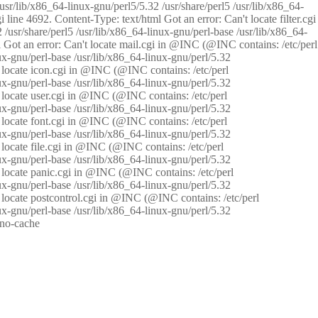
/usr/lib/x86_64-linux-gnu/perl5/5.32 /usr/share/perl5 /usr/lib/x86_64-
i line 4692. Content-Type: text/html Got an error: Can't locate filter.cgi
 /usr/share/perl5 /usr/lib/x86_64-linux-gnu/perl-base /usr/lib/x86_64-
tml Got an error: Can't locate mail.cgi in @INC (@INC contains: /etc/perl
nux-gnu/perl-base /usr/lib/x86_64-linux-gnu/perl/5.32
n't locate icon.cgi in @INC (@INC contains: /etc/perl
nux-gnu/perl-base /usr/lib/x86_64-linux-gnu/perl/5.32
n't locate user.cgi in @INC (@INC contains: /etc/perl
nux-gnu/perl-base /usr/lib/x86_64-linux-gnu/perl/5.32
n't locate font.cgi in @INC (@INC contains: /etc/perl
nux-gnu/perl-base /usr/lib/x86_64-linux-gnu/perl/5.32
't locate file.cgi in @INC (@INC contains: /etc/perl
nux-gnu/perl-base /usr/lib/x86_64-linux-gnu/perl/5.32
n't locate panic.cgi in @INC (@INC contains: /etc/perl
nux-gnu/perl-base /usr/lib/x86_64-linux-gnu/perl/5.32
n't locate postcontrol.cgi in @INC (@INC contains: /etc/perl
nux-gnu/perl-base /usr/lib/x86_64-linux-gnu/perl/5.32
: no-cache