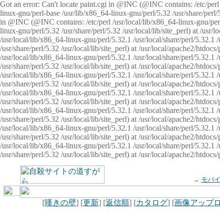
Got an error: Can't locate paint.cgi in @INC (@INC contains: /etc/perl /
linux-gnu/perl-base /usr/lib/x86_64-linux-gnu/perl/5.32 /usr/share/perl/5.
in @INC (@INC contains: /etc/perl /usr/local/lib/x86_64-linux-gnu/perl/
linux-gnu/perl/5.32 /usr/share/perl/5.32 /usr/local/lib/site_perl) at /u
/usr/local/lib/x86_64-linux-gnu/perl/5.32.1 /usr/local/share/perl/5.32.1
/usr/share/perl/5.32 /usr/local/lib/site_perl) at /usr/local/apache2/htd
/usr/local/lib/x86_64-linux-gnu/perl/5.32.1 /usr/local/share/perl/5.32.1
/usr/share/perl/5.32 /usr/local/lib/site_perl) at /usr/local/apache2/htd
/usr/local/lib/x86_64-linux-gnu/perl/5.32.1 /usr/local/share/perl/5.32.1
/usr/share/perl/5.32 /usr/local/lib/site_perl) at /usr/local/apache2/htd
/usr/local/lib/x86_64-linux-gnu/perl/5.32.1 /usr/local/share/perl/5.32.1
/usr/share/perl/5.32 /usr/local/lib/site_perl) at /usr/local/apache2/htdo
/usr/local/lib/x86_64-linux-gnu/perl/5.32.1 /usr/local/share/perl/5.32.1
/usr/share/perl/5.32 /usr/local/lib/site_perl) at /usr/local/apache2/htd
/usr/local/lib/x86_64-linux-gnu/perl/5.32.1 /usr/local/share/perl/5.32.1
/usr/share/perl/5.32 /usr/local/lib/site_perl) at /usr/local/apache2/htd
/usr/local/lib/x86_64-linux-gnu/perl/5.32.1 /usr/local/share/perl/5.32.1
/usr/share/perl/5.32 /usr/local/lib/site_perl) at /usr/local/apache2/htdo
→
モバ
[
嘆きの壁
] [
更新
] [
返信順
] [
カタログ
] [
画像アップ