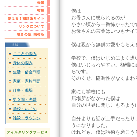
僕は
お母さんに怒られるのが
小さい頃から一番怖かったで
お母さんの言葉はいつもナイ
僕は親から無償の愛をもらえ
こころの悩み
学校で、僕はいじめによく遭
身体の悩み
僕はいじられやすい。極端に
らです。
生活・借金問題
そのくせ、協調性がなくまわ
家庭・家族問題
仕事・職場
家にも学校にも
居場所がなかった僕は
男女間・恋愛
自分の世界に閉じこもるよう
学校・いじめ
雑談・ラウンジ
自分よりも話が上手だったり
うになりました。
けれども、僕は話術を磨こう