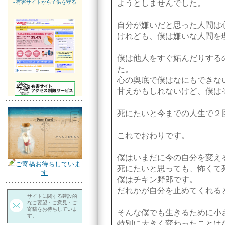
ようとしませんでした。
- 有害サイトから子供を守る
-
自分が嫌いだと思った人間は
けれども、僕は嫌いな人間を
僕は他人をすぐ妬んだりする
た。
心の奥底で僕はなにもできな
甘えかもしれないけど、僕は
死にたいと今までの人生で２
これでおわりです。
僕はいまだに今の自分を変え
ご寄稿お待ちしていま
死にたいと思っても、怖くて
す
僕はチキン野郎です。
だれかが自分を止めてくれる
サイトに関する建設的
なご要望・ご意見・ご
寄稿をお待ちしていま
そんな僕でも生きるために小
す。
特別に大きく変わったことは