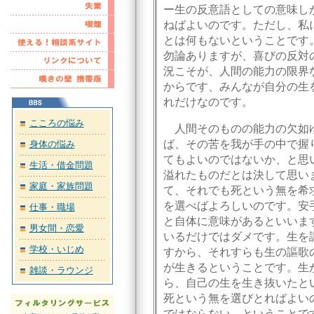
ー生の反意語としての意味し
ねばよいのです。ただし、私
とは何もないということです
勿論ありますが、喜びの反対
況こそが、人間の能力の限界
からです、みんなが自分の生
れだけなのです。
こころの悩み
人間そのものの能力の欠如
ば、その苦を我が手の中で握
身体の悩み
てもよいのではないか、と思
生活・借金問題
溢れたものだとは決して思い
家庭・家族問題
て、それでも死という無を希
を選べばよろしいのです。安
仕事・職場
と自体に意味があるといいま
男女間・恋愛
いるだけではダメです。生を
学校・いじめ
すから、それすらも生の謳歌
が生きるということです。生
雑談・ラウンジ
ら、自己の生を生き抜いたと
死という無を選びとればよい
ではならない、ということで