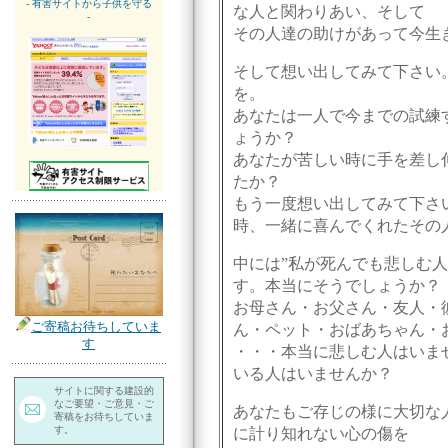
- 有害サイトから子供を守る
な人と関わりあい、そして
-
その人達の助けがあって今生
そして想い出してみて下さい
を。
あなたは一人で今までの試練
ょうか？
あなたが苦しい時に手を差し
たか？
もう一度想い出してみて下さ
時、一緒に喜んでくれたその
中には”私が死んでも悲しむ
す。本当にそうでしょうか？
お母さん・お父さん・友人・
ご寄稿お待ちしていま
ん・ペット・おばあちゃん・
す
・・・本当に悲しむ人はいま
いる人はいませんか？
サイトに関する建設的
なご要望・ご意見・ご
あなたもご存じの様に大切な
寄稿をお待ちしていま
す。
に計り知れない心の傷を