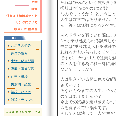
それは”死ぬ”という選択肢も
択肢は本当にその1つだけ
なのでしょうか？”というこ
人生は数学ではありません。
ん。答えは無数にあるのです
あるドラマを観ていた際にこ
”神は乗り越えられる試練しか
こころの悩み
中には”乗り越えられる試練
われる方もいらっしゃるでし
身体の悩み
ですが、それは1人では乗り
生活・借金問題
の・人を守る為に精一杯に頑
家庭・家族問題
ないでしょうか？
仕事・職場
人は生きている間に色々な経
男女間・恋愛
きています。
あなたも今までの人生、色々
学校・いじめ
のではありませんか？
雑談・ラウンジ
今までの試練を乗り越えられ
ムを読まれている訳です。
そして人は決して一人で生き